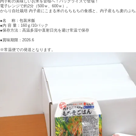
内子町の美味しいお米を皆様へ！パックライスで登場！
電子レンジで約2分（500ｗ、600ｗ）。
からり自社栽培 内子産にこまる米のもちもちの食感と、内子産もち麦のぷ
●名 称：包装米飯
●内 容 量：160ｇ/10パック
●保存方法：高温多湿や直射日光を避け常温で保存
●賞味期限：2026.6
※常温便での発送となります。